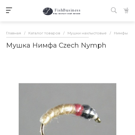
FishBusiness
 Ваш нахлыстовый магазин 
Главная
/
Каталог товаров
/
Мушки нахлыстовые
/
Нимфы
/
Мушка Нимфа Czech Nymph