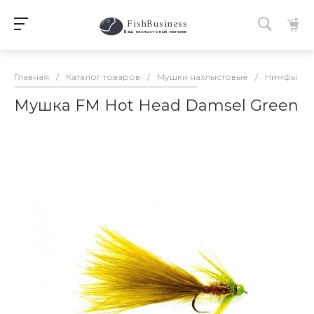
FishBusiness
 Ваш нахлыстовый магазин 
Главная
/
Каталог товаров
/
Мушки нахлыстовые
/
Нимфы
/
Мушка FM Hot Head Damsel Green