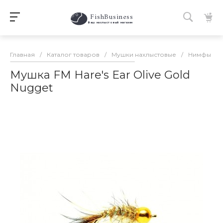
FishBusiness
 Ваш нахлыстовый магазин 
Главная
/
Каталог товаров
/
Мушки нахлыстовые
/
Нимфы
/
Мушка FM Hare's Ear Olive Gold
Nugget