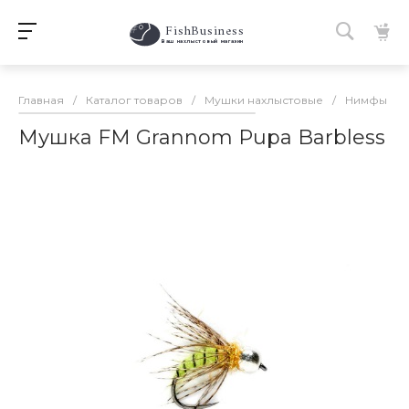
FishBusiness
 Ваш нахлыстовый магазин 
Главная
/
Каталог товаров
/
Мушки нахлыстовые
/
Нимфы
/
Мушка FM Grannom Pupa Barbless