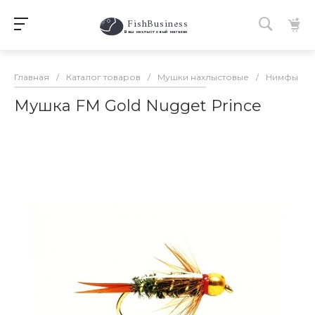
FishBusiness
 Ваш нахлыстовый магазин 
Главная
/
Каталог товаров
/
Мушки нахлыстовые
/
Нимфы
/
Мушка FM Gold Nugget Prince