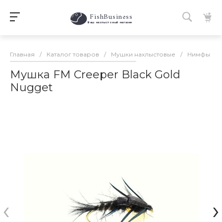
FishBusiness
 Ваш нахлыстовый магазин 
Главная
/
Каталог товаров
/
Мушки нахлыстовые
/
Нимфы
/
Мушка FM Creeper Black Gold
Nugget
‹
›