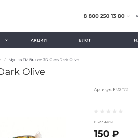
8 800 250 13 80
З
8 800 250 13 80
г. Москва, ТЦ Экстрим,
АКЦИИ
БЛОГ
Н
ул. Смольная 63б, этаж
2.5
Ежедневно 10-21
/
Мушка FM Buzzer 3D Glass Dark Olive
info@fishbusinezz.ru
ark Olive
Артикул:
FM2472
В наличии
150 ₽