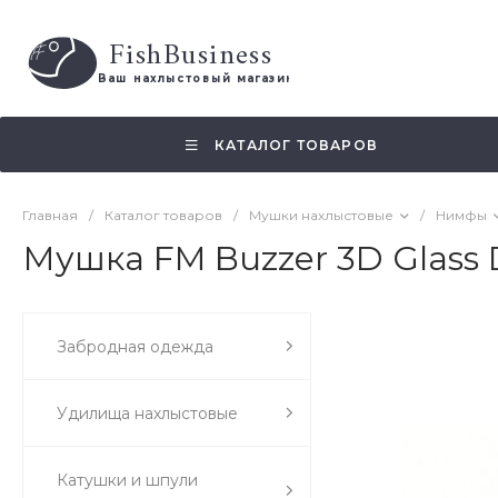
FishBusiness
 Ваш нахлыстовый магазин 
КАТАЛОГ ТОВАРОВ
Главная
/
Каталог товаров
/
Мушки нахлыстовые
/
Нимфы
Мушка FM Buzzer 3D Glass D
Забродная одежда
Удилища нахлыстовые
Катушки и шпули