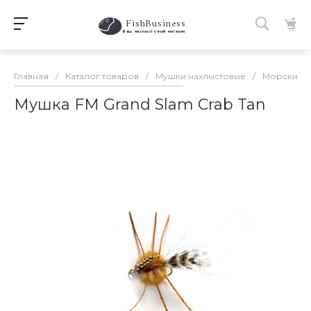
FishBusiness
 Ваш нахлыстовый магазин 
Главная
/
Каталог товаров
/
Мушки нахлыстовые
/
Морские 
Мушка FM Grand Slam Crab Tan