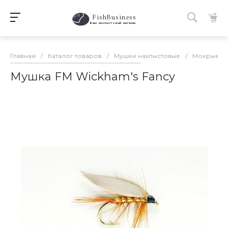
FishBusiness
 Ваш нахлыстовый магазин 
Главная
/
Каталог товаров
/
Мушки нахлыстовые
/
Мокрые м
Мушка FM Wickham's Fancy