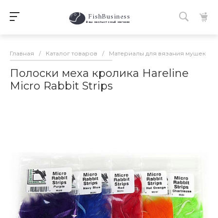
FishBusiness
 Ваш нахлыстовый магазин 
Главная
/
Каталог товаров
/
Материалы для вязания мушек
/
Полоски меха кролика Hareline
Micro Rabbit Strips