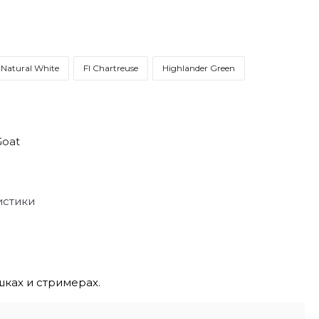
Natural White
Fl Chartreuse
Highlander Green
Goat
истики
ках и стримерах.