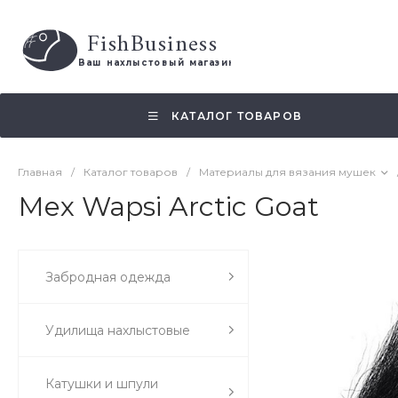
FishBusiness
 Ваш нахлыстовый магазин 
КАТАЛОГ ТОВАРОВ
Главная
/
Каталог товаров
/
Материалы для вязания мушек
Мех Wapsi Arctic Goat
Забродная одежда
Удилища нахлыстовые
Катушки и шпули