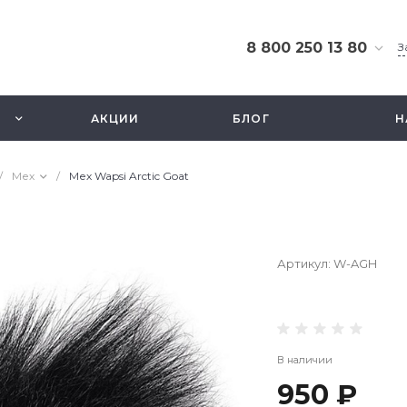
8 800 250 13 80
З
8 800 250 13 80
г. Москва, ТЦ Экстрим,
АКЦИИ
БЛОГ
Н
ул. Смольная 63б, этаж
2.5
Ежедневно 10-21
/
Мех
/
Мех Wapsi Arctic Goat
info@fishbusinezz.ru
Артикул:
W-AGH
В наличии
950 ₽