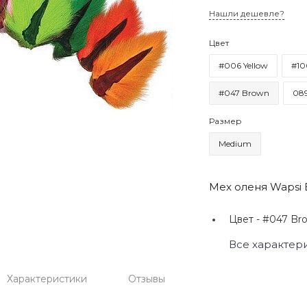
Нашли дешевле?
Цвет
#006 Yellow
#10
#047 Brown
089
Размер
Medium
Мех оленя Wapsi B
Цвет -
#047 Br
Все характер
Характеристики
Отзывы