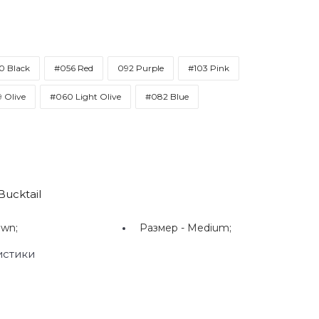
0 Black
#056 Red
092 Purple
#103 Pink
 Olive
#060 Light Olive
#082 Blue
ucktail
own;
Размер -
Medium;
истики