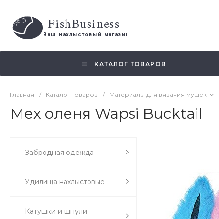
FishBusiness
 Ваш нахлыстовый магазин 
КАТАЛОГ ТОВАРОВ
Главная
/
Каталог товаров
/
Материалы для вязания мушек
Мех оленя Wapsi Bucktail
Забродная одежда
Удилища нахлыстовые
Катушки и шпули