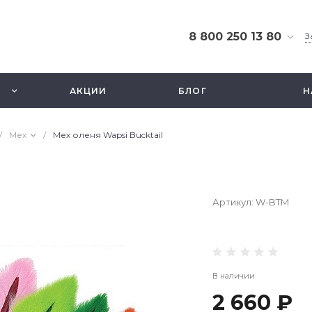
8 800 250 13 80
З
8 800 250 13 80
г. Москва, ТЦ Экстрим,
АКЦИИ
БЛОГ
Н
ул. Смольная 63б, этаж
2.5
Ежедневно 10-21
/
Мех
/
Мех оленя Wapsi Bucktail
info@fishbusinezz.ru
Артикул:
W-BTM
В наличии
2 660 ₽