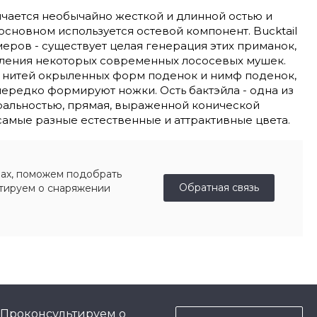
личается необычайно жесткой и длинной остью и
новном используется остевой компонент. Bucktail
еров - существует целая генерация этих приманок,
отовления некоторых современных лососевых мушек.
х нитей окрыленных форм поденок и нимф поденок,
нередко формируют ножки. Ость бактэйла - одна из
иральностью, прямая, выраженной конической
амые разные естественные и аттрактивные цвета.
ах, поможем подобрать
Обратная связь
ьтируем о снаряжении
 Проконсультируем о