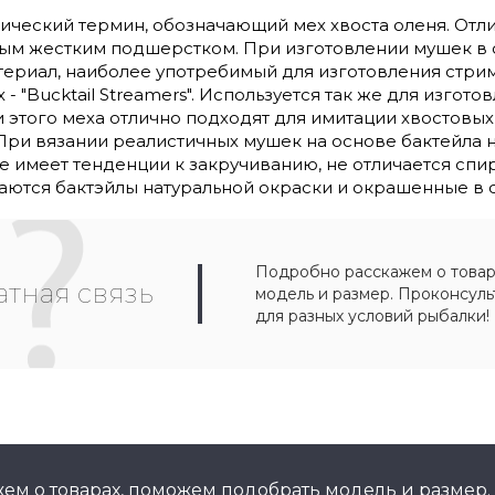
ифический термин, обозначающий мех хвоста оленя. От
м жестким подшерстком. При изготовлении мушек в ос
териал, наиболее употребимый для изготовления стрим
 - "Bucktail Streamers". Используется так же для изг
 этого меха отлично подходят для имитации хвостовы
. При вязании реалистичных мушек на основе бактейла 
не имеет тенденции к закручиванию, не отличается сп
ются бактэйлы натуральной окраски и окрашенные в с
Подробно расскажем о товар
тная связь
модель и размер. Проконсул
для разных условий рыбалки!
ем о товарах, поможем подобрать модель и размер.