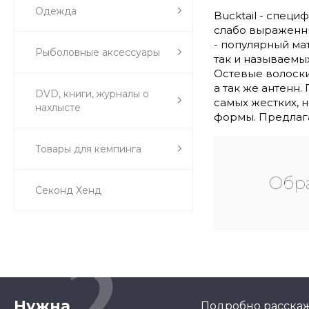
Одежда
Bucktail - спец
слабо выраженны
- популярный ма
Рыболовные аксессуары
так и называемых
Остевые волоски
а так же антенн
DVD, книги, журналы о
самых жестких, 
нахлысте
формы. Предлага
Товары для кемпинга
Обра
Секонд Хенд
Нужна
Подробно расскаж