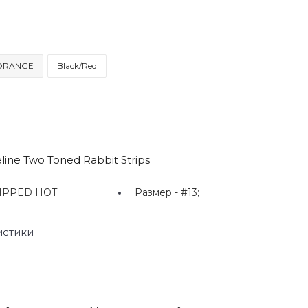
 ORANGE
Black/Red
ine Two Toned Rabbit Strips
IPPED HOT
Размер -
#13;
истики