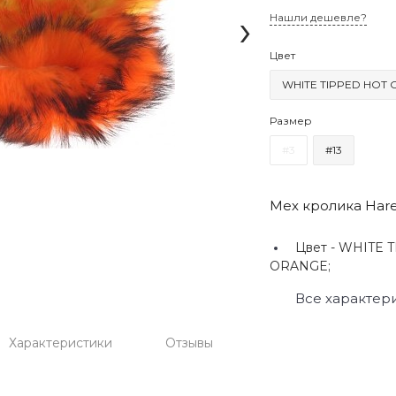
›
Нашли дешевле?
Цвет
WHITE TIPPED HOT
Размер
#3
#13
Мех кролика Harel
Цвет -
WHITE T
ORANGE;
Все характер
Характеристики
Отзывы