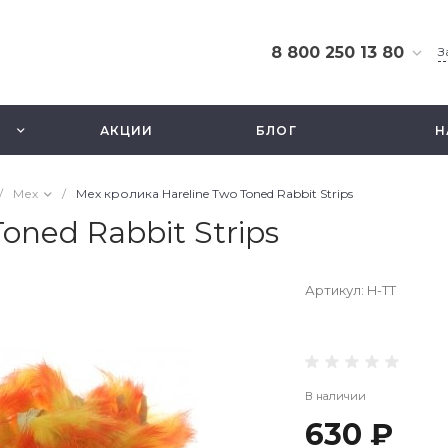
8 800 250 13 80
З
8 800 250 13 80
г. Москва, ТЦ Экстрим,
АКЦИИ
БЛОГ
Н
ул. Смольная 63б, этаж
2.5
Ежедневно 10-21
/
Мех
/
Мех кролика Hareline Two Toned Rabbit Strips
info@fishbusinezz.ru
oned Rabbit Strips
Артикул:
H-TT
В наличии
630 ₽