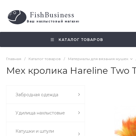
FishBusiness
 Ваш нахлыстовый магазин 
КАТАЛОГ ТОВАРОВ
Главная
/
Каталог товаров
/
Материалы для вязания мушек
Мех кролика Hareline Two T
Забродная одежда
Удилища нахлыстовые
Катушки и шпули