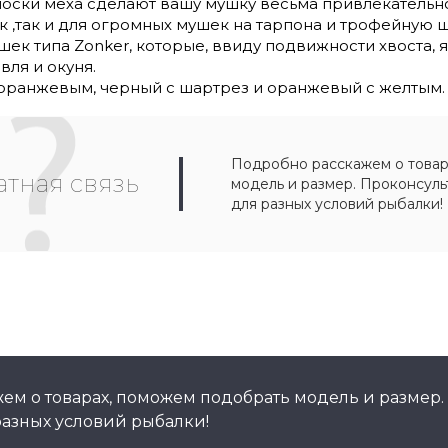
оски меха сделают вашу мушку весьма привлекательно
 ,так и для огромных мушек на тарпона и трофейную щ
шек типа Zonker, которые, ввиду подвижности хвоста, 
вля и окуня.
 оранжевым, черный с шартрез и оранжевый с желтым.
Подробно расскажем о товар
тная связь
модель и размер. Проконсул
для разных условий рыбалки!
ем о товарах, поможем подобрать модель и размер.
азных условий рыбалки!