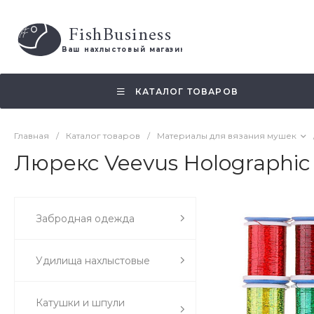
FishBusiness
 Ваш нахлыстовый магазин 
КАТАЛОГ ТОВАРОВ
Главная
/
Каталог товаров
/
Материалы для вязания мушек
Люрекс Veevus Holographic 
Забродная одежда
Удилища нахлыстовые
Катушки и шпули