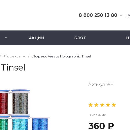
8 800 250 13 80
З
8 800 250 13 80
г. Москва, ТЦ Экстрим,
АКЦИИ
БЛОГ
Н
ул. Смольная 63б, этаж
2.5
Ежедневно 10-21
/
Люрексы
/
Люрекс Veevus Holographic Tinsel
info@fishbusinezz.ru
Tinsel
Артикул:
V-H
В наличии
360 ₽