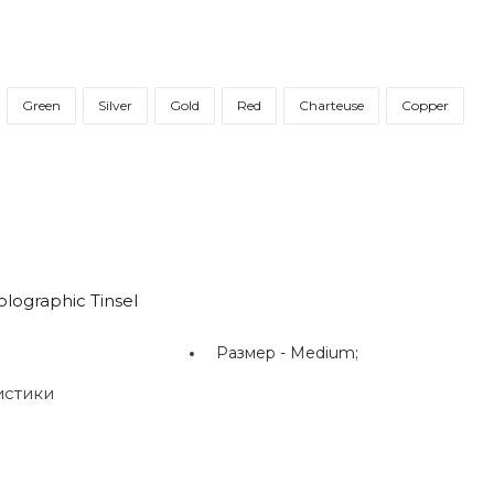
Green
Silver
Gold
Red
Charteuse
Copper
ographic Tinsel
Размер -
Medium;
истики