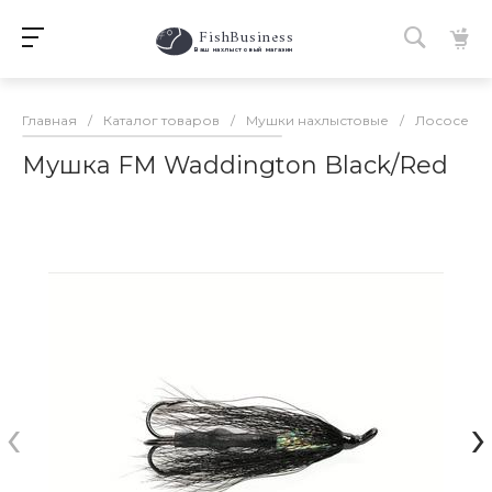
FishBusiness
 Ваш нахлыстовый магазин 
Главная
/
Каталог товаров
/
Мушки нахлыстовые
/
Лососевы
Мушка FM Waddington Black/Red
‹
›