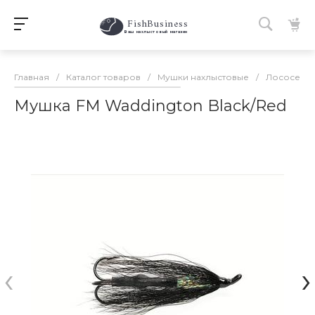
FishBusiness
 Ваш нахлыстовый магазин 
Главная
/
Каталог товаров
/
Мушки нахлыстовые
/
Лососевы
Мушка FM Waddington Black/Red
‹
›