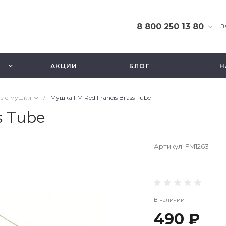
8 800 250 13 80
З
8 800 250 13 80
г. Москва, ТЦ Экстрим,
АКЦИИ
БЛОГ
Н
ул. Смольная 63б, этаж
2.5
Ежедневно 10-21
ые мушки
/
Мушка FM Red Francis Brass Tube
info@fishbusinezz.ru
s Tube
Артикул:
FM1263
В наличии
490 ₽