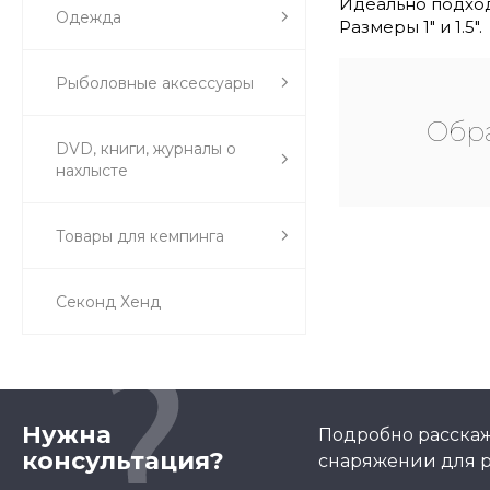
Идеально подход
Одежда
Размеры 1" и 1.5".
Рыболовные аксессуары
Обра
DVD, книги, журналы о
нахлысте
Товары для кемпинга
Секонд Хенд
Нужна
Подробно расскаж
консультация?
снаряжении для р