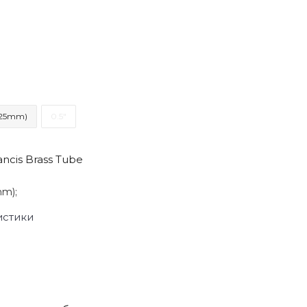
 (25mm)
0.5"
ncis Brass Tube
mm);
истики