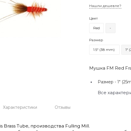
Нашли дешевле?
Цвет
Red
-
Размер
1.5" (38 mm)
1"
Мушка FM Red Fra
Размер -
1" (25
Все характер
Характеристики
Отзывы
 Brass Tube, производства Fulling Mill.