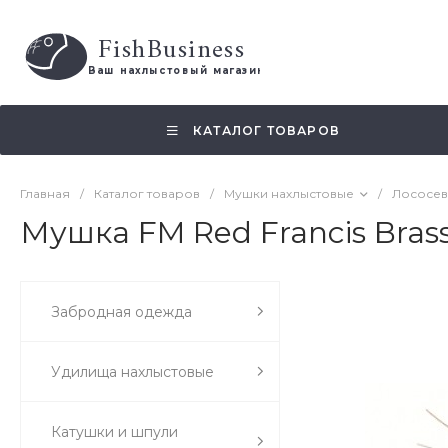
FishBusiness
 Ваш нахлыстовый магазин 
КАТАЛОГ ТОВАРОВ
Главная
/
Каталог товаров
/
Мушки нахлыстовые
/
Лососев
Мушка FM Red Francis Bras
Забродная одежда
Удилища нахлыстовые
Катушки и шпули