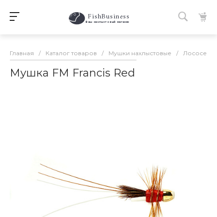
FishBusiness
 Ваш нахлыстовый магазин 
Главная
/
Каталог товаров
/
Мушки нахлыстовые
/
Лососевы
Мушка FM Francis Red