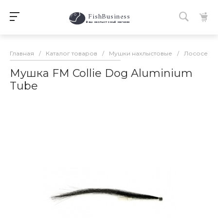
FishBusiness
 Ваш нахлыстовый магазин 
Главная
/
Каталог товаров
/
Мушки нахлыстовые
/
Лососевы
Мушка FM Collie Dog Aluminium
Tube