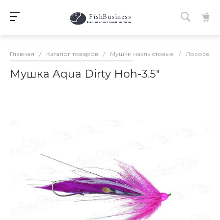
FishBusiness
 Ваш нахлыстовый магазин 
Главная
/
Каталог товаров
/
Мушки нахлыстовые
/
Лососевы
Мушка Aqua Dirty Hoh-3.5"