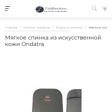
FishBusiness
 Ваш нахлыстовый магазин 
Главная
/
Каталог товаров
/
Лодки и плотики
/
Мягкое спинка
Мягкое спинка из искусственной
кожи Ondatra