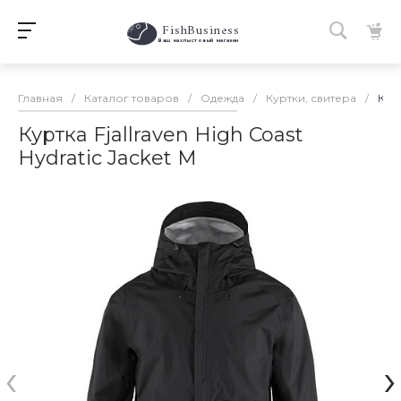
FishBusiness
 Ваш нахлыстовый магазин 
Главная
/
Каталог товаров
/
Одежда
/
Куртки, свитера
/
Курт
Куртка Fjallraven High Coast
Hydratic Jacket M
‹
›