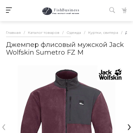
FishBusiness
 Ваш нахлыстовый магазин 
Главная
/
Каталог товаров
/
Одежда
/
Куртки, свитера
/
Дже
Джемпер флисовый мужской Jack
Wolfskin Sumetro FZ M
‹
›