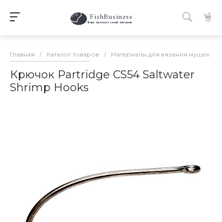
FishBusiness
 Ваш нахлыстовый магазин 
Главная
/
Каталог товаров
/
Материалы для вязания мушек
/
Крючок Partridge CS54 Saltwater
Shrimp Hooks