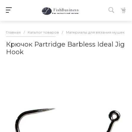
FishBusiness
 Ваш нахлыстовый магазин 
Главная
/
Каталог товаров
/
Материалы для вязания мушек
/
Крючок Partridge Barbless Ideal Jig
Hook