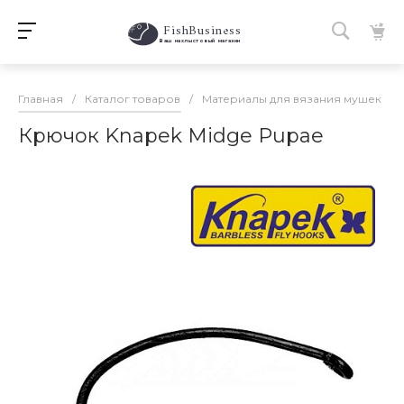
FishBusiness
 Ваш нахлыстовый магазин 
Главная
/
Каталог товаров
/
Материалы для вязания мушек
/
Крючок Knapek Midge Pupae