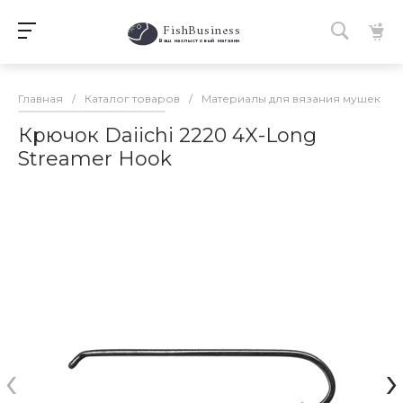
FishBusiness
 Ваш нахлыстовый магазин 
Главная
/
Каталог товаров
/
Материалы для вязания мушек
/
Крючок Daiichi 2220 4X-Long
Streamer Hook
‹
›