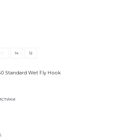
18
14
12
50 Standard Wet Fly Hook
истики
.