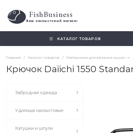
FishBusiness
 Ваш нахлыстовый магазин 
КАТАЛОГ ТОВАРОВ
Главная
/
Каталог товаров
/
Материалы для вязания мушек
Крючок Daiichi 1550 Standa
Забродная одежда
Удилища нахлыстовые
Катушки и шпули