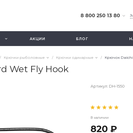
8 800 250 13 80
З
8 800 250 13 80
г. Москва, ТЦ Экстрим,
АКЦИИ
БЛОГ
Н
ул. Смольная 63б, этаж
2.5
Ежедневно 10-21
/
Крючки рыболовные
/
Крючки одинарные
/
Крючок Daiichi 
info@fishbusinezz.ru
rd Wet Fly Hook
Артикул:
DH-1550
В наличии
820 ₽