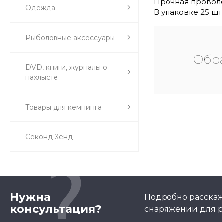
Прочная проволо
Одежда
В упаковке 25 шт
Рыболовные аксессуары
Обра
DVD, книги, журналы о
нахлысте
Товары для кемпинга
Секонд Хенд
Нужна
Подробно расскаж
консультация?
снаряжении для р