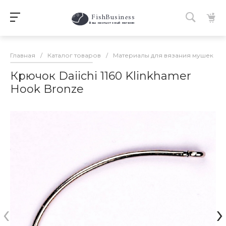
FishBusiness
 Ваш нахлыстовый магазин 
Главная
/
Каталог товаров
/
Материалы для вязания мушек
/
Крючок Daiichi 1160 Klinkhamer
Hook Bronze
‹
›