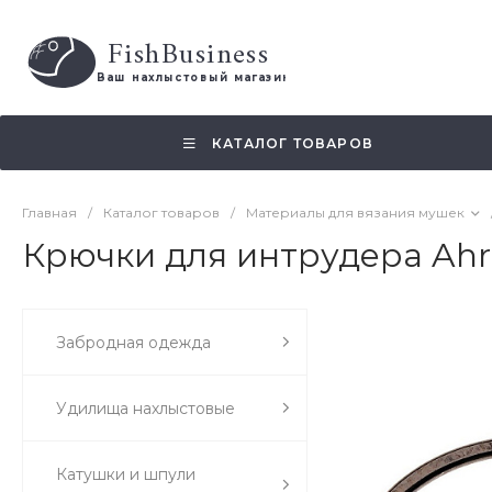
FishBusiness
 Ваш нахлыстовый магазин 
КАТАЛОГ ТОВАРОВ
Главная
/
Каталог товаров
/
Материалы для вязания мушек
Крючки для интрудера Ahre
Забродная одежда
Удилища нахлыстовые
Катушки и шпули