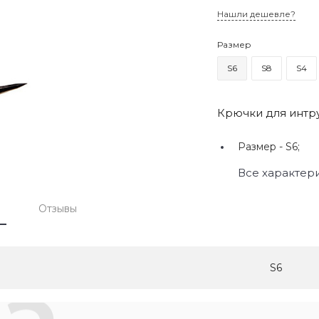
Нашли дешевле?
Размер
S6
S8
S4
Крючки для интру
Размер -
S6;
Все характер
Отзывы
S6