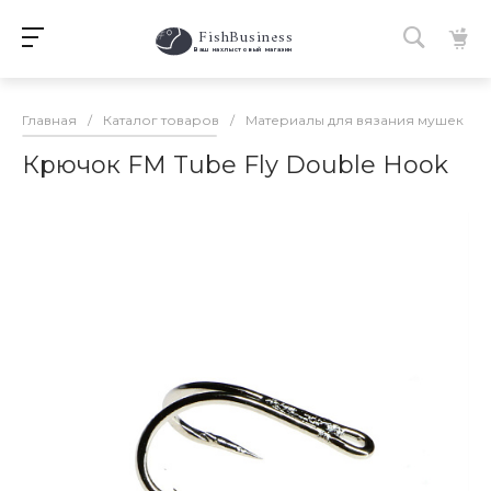
FishBusiness
 Ваш нахлыстовый магазин 
Главная
/
Каталог товаров
/
Материалы для вязания мушек
/
Крючок FM Tube Fly Double Hook