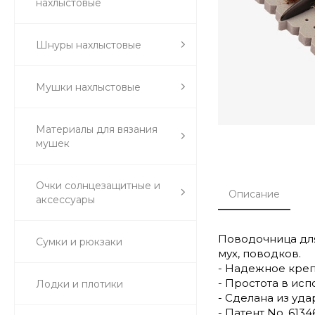
нахлыстовые
Шнуры нахлыстовые
Мушки нахлыстовые
Материалы для вязания
мушек
Очки солнцезащитные и
Описание
аксессуары
Поводочница для
Сумки и рюкзаки
мух, поводков.
- Надежное креп
- Простота в исп
Лодки и плотики
- Сделана из уд
- Патент No. 6134