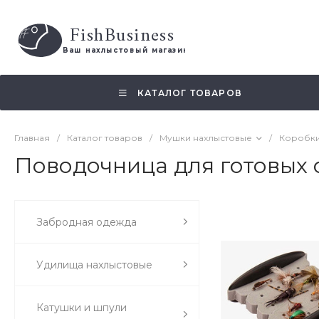
FishBusiness
 Ваш нахлыстовый магазин 
КАТАЛОГ ТОВАРОВ
Главная
/
Каталог товаров
/
Мушки нахлыстовые
/
Коробки
Поводочница для готовых о
Забродная одежда
Удилища нахлыстовые
Катушки и шпули