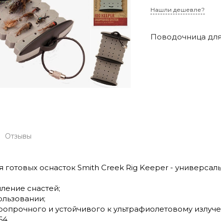
Нашли дешевле?
Поводочница для 
Отзывы
 готовых оснасток Smith Creek Rig Keeper - универсал
ление снастей;
ользовании;
аропрочного и устойчивого к ультрафиолетовому излуче
64