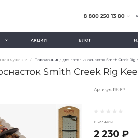
8 800 250 13 80
З
8 800 250 13 80
г. Москва, ТЦ Экстрим,
АКЦИИ
БЛОГ
Н
ул. Смольная 63б, этаж
2.5
Ежедневно 10-21
 для мушек
/
Поводочница для готовых оснасток Smith Creek Rig 
info@fishbusinezz.ru
снасток Smith Creek Rig Kee
Артикул:
RK-FP
В наличии
2 230 ₽