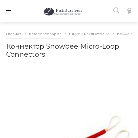
FishBusiness
 Ваш нахлыстовый магазин 
Главная
/
Каталог товаров
/
Шнуры нахлыстовые
/
Коннектор
Коннектор Snowbee Micro-Loop
Connectors