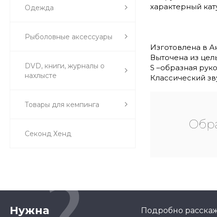
характерный кат
Одежда
Рыболовные аксессуары
Изготовлена в А
Выточена из цел
DVD, книги, журналы о
S –образная руко
нахлысте
Классический зв
Товары для кемпинга
Обра
Секонд Хенд
Нужна
Подробно расскаж