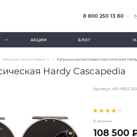
8 800 250 13 80
З
8 800 250 13 80
г. Москва, ТЦ Экстрим,
АКЦИИ
БЛОГ
Н
ул. Смольная 63б, этаж
2.5
Ежедневно 10-21
Катушки нахлыстовые
/
Катушка нахлыстовая классическая Hardy
info@fishbusinezz.ru
сическая Hardy Cascapedia
Артикул:
HR-HRECAS
В наличии
108 500 