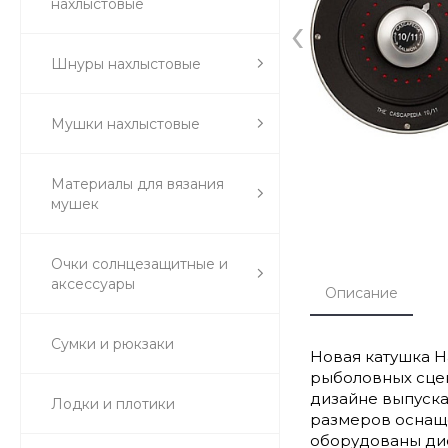
нахлыстовые
‹
Шнуры нахлыстовые
Мушки нахлыстовые
Материалы для вязания
мушек
Очки солнцезащитные и
аксессуары
Описание
Сумки и рюкзаки
Новая катушка H
рыболовных сцен
дизайне выпуска
Лодки и плотики
размеров оснаще
оборудованы дис