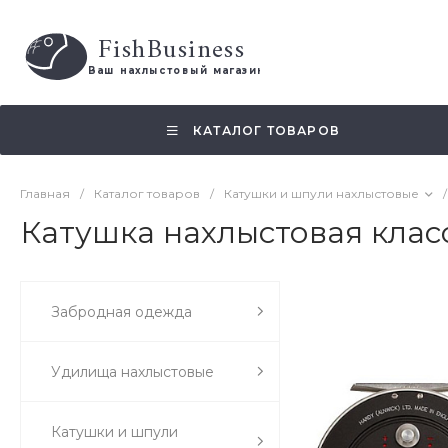
FishBusiness
 Ваш нахлыстовый магазин 
КАТАЛОГ ТОВАРОВ
Главная
/
Каталог товаров
/
Катушки и шпули нахлыстовые
/
Катушка нахлыстовая клас
Забродная одежда
Удилища нахлыстовые
Катушки и шпули