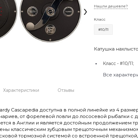
›
Нашли дешевле?
Класс
#10/11
Катушка нахлысто
Класс -
#10/11;
Все характер
Характеристики
Отзывы
ardy Cascapedia доступна в полной линейке из 4 разм
ариев, от форелевой ловли до лососевой рыбалки с 
ется в Англии и является достойным продолжением тр
ны классическим зубцовым трещоточным механизмом,
ковой тормозной системой со встроенной трещоткой,