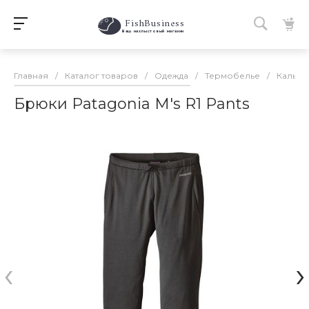
FishBusiness
 Ваш нахлыстовый магазин 
Главная
/
Каталог товаров
/
Одежда
/
Термобелье
/
Кальсо
Брюки Patagonia M's R1 Pants
‹
›