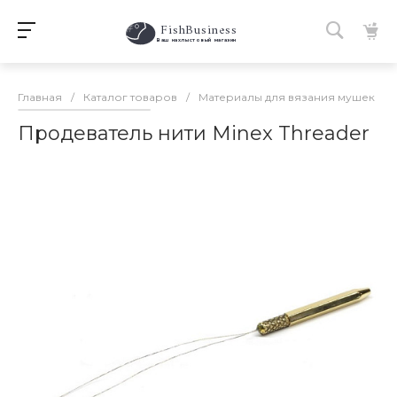
FishBusiness
 Ваш нахлыстовый магазин 
Главная
/
Каталог товаров
/
Материалы для вязания мушек
/
Продеватель нити Minex Threader