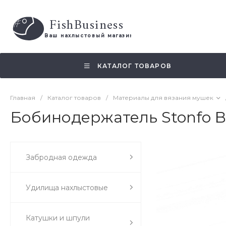
FishBusiness
 Ваш нахлыстовый магазин 
КАТАЛОГ ТОВАРОВ
Главная
/
Каталог товаров
/
Материалы для вязания мушек
Бобинодержатель Stonfo B
Забродная одежда
Удилища нахлыстовые
Катушки и шпули