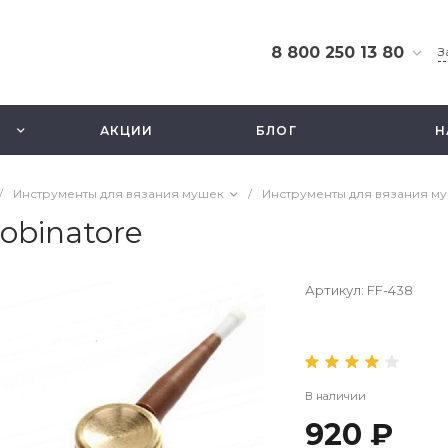
8 800 250 13 80
З
8 800 250 13 80
г. Москва, ТЦ Экстрим,
АКЦИИ
БЛОГ
Н
ул. Смольная 63б, этаж
2.5
Ежедневно 10-21
/
Инструменты для вязания мушек
/
Инструменты для вязания м
info@fishbusinezz.ru
obinatore
Артикул:
FF-438
В наличии
920 ₽