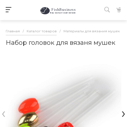
FishBusiness
 Ваш нахлыстовый магазин 
Главная
/
Каталог товаров
/
Материалы для вязания мушек
/
Набор головок для вязаня мушек
‹
›