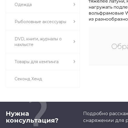
тяжелее латуни,
Одежда
нагружать подле
вольфрамовые Wa
из разнообразно
Рыболовные аксессуары
DVD, книги, журналы о
нахлысте
Обра
Товары для кемпинга
Секонд Хенд
Нужна
Подробно расскаж
консультация?
снаряжении для р