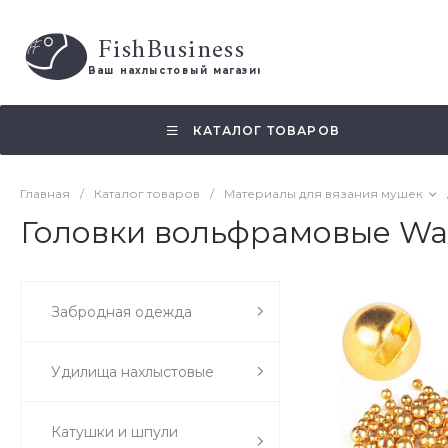
FishBusiness
 Ваш нахлыстовый магазин 
КАТАЛОГ ТОВАРОВ
Главная
/
Каталог товаров
/
Материалы для вязания мушек
Головки вольфрамовые Waps
Забродная одежда
Удилища нахлыстовые
Катушки и шпули