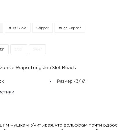
#250 Gold
Copper
#033 Copper
32"
3/32"
5/64"
овые Wapsi Tungsten Slot Beads
ck;
Размер -
3/16";
истики
шим мушкам. Учитывая, что вольфрам почти вдвое