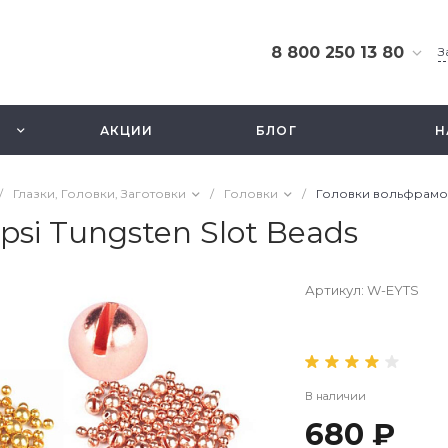
8 800 250 13 80
З
8 800 250 13 80
г. Москва, ТЦ Экстрим,
АКЦИИ
БЛОГ
Н
ул. Смольная 63б, этаж
2.5
Ежедневно 10-21
/
Глазки, Головки, Заготовки
/
Головки
/
Головки вольфрамовы
info@fishbusinezz.ru
i Tungsten Slot Beads
Артикул:
W-EYTS
В наличии
680 ₽