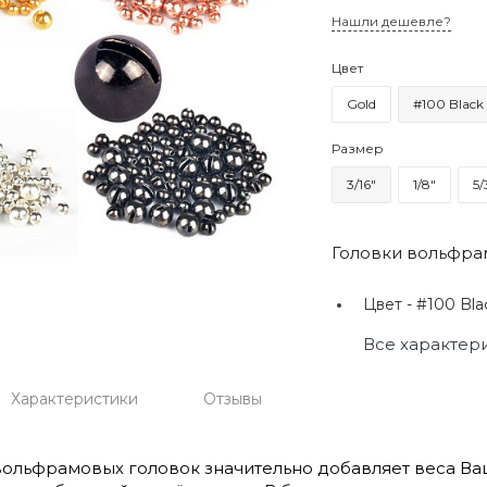
Нашли дешевле?
Цвет
Gold
#100 Black
Размер
3/16"
1/8"
5/
Головки вольфрам
Цвет -
#100 Bla
Все характер
Характеристики
Отзывы
ольфрамовых головок значительно добавляет веса Ва