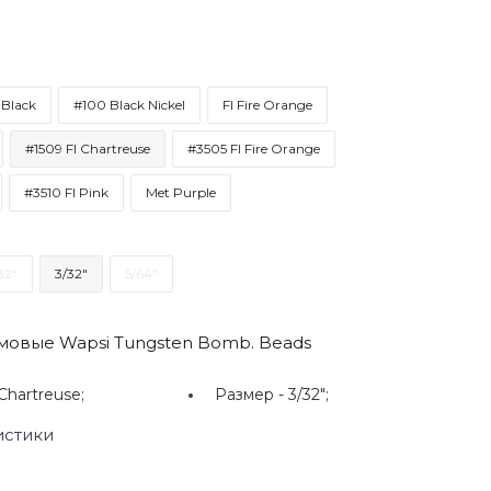
Black
#100 Black Nickel
Fl Fire Orange
#1509 Fl Chartreuse
#3505 Fl Fire Orange
#3510 Fl Pink
Met Purple
32"
3/32"
5/64"
мовые Wapsi Tungsten Bomb. Beads
Chartreuse;
Размер -
3/32";
истики