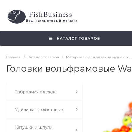
FishBusiness
 Ваш нахлыстовый магазин 
КАТАЛОГ ТОВАРОВ
Главная
/
Каталог товаров
/
Материалы для вязания мушек
Головки вольфрамовые Wap
Забродная одежда
Удилища нахлыстовые
Катушки и шпули