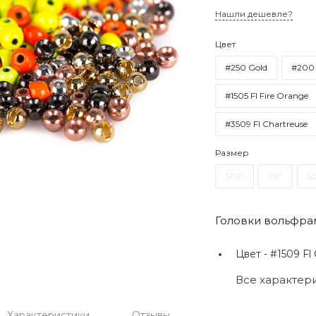
Нашли дешевле?
Цвет
#250 Gold
#200 
#1505 Fl Fire Orange
#3509 Fl Chartreuse
Размер
3/16"
1/8"
5/
Головки вольфра
Цвет -
#1509 Fl 
Все характер
Характеристики
Отзывы