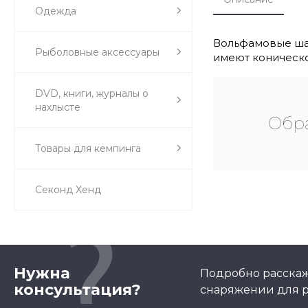
Одежда
Вольфамовые шар
Рыболовные аксессуары
имеют коническо
DVD, книги, журналы о
нахлысте
Обра
Товары для кемпинга
Секонд Хенд
Нужна
Подробно расскаж
консультация?
снаряжении для р