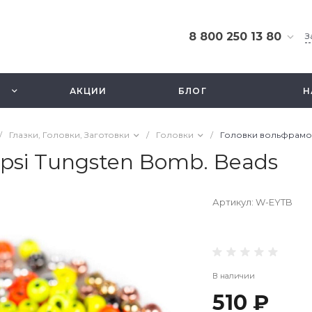
8 800 250 13 80
З
8 800 250 13 80
г. Москва, ТЦ Экстрим,
АКЦИИ
БЛОГ
Н
ул. Смольная 63б, этаж
2.5
Ежедневно 10-21
/
Глазки, Головки, Заготовки
/
Головки
/
Головки вольфрамов
info@fishbusinezz.ru
si Tungsten Bomb. Beads
Артикул:
W-EYTB
В наличии
510 ₽