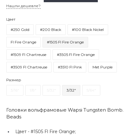
Нашли дешевле?
Цвет
#250 Gold
#200 Black
#100 Black Nickel
Fl Fire Orange
#1505 Fl Fire Orange
#1509 Fl Chartreuse
#3505 Fl Fire Orange
#3509 Fl Chartreuse
#3510 Fl Pink
Met Purple
Размер
3/16"
1/8"
5/32"
3/32"
5/64"
Головки вольфрамовые Wapsi Tungsten Bomb.
Beads
Цвет -
#1505 Fl Fire Orange;