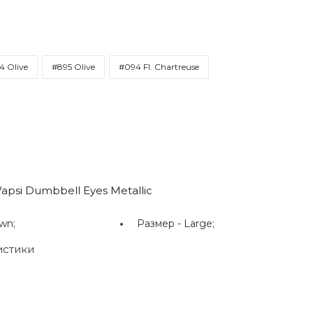
4 Olive
#895 Olive
#094 Fl. Chartreuse
apsi Dumbbell Eyes Metallic
wn;
Размер -
Large;
истики