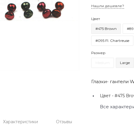
Нашли дешевле?
Цвет
#475 Brown
#89
#095 Fl. Chartreuse
Размер
Medium
Large
Глазки- гантели W
Цвет -
#475 Bro
Все характер
Характеристики
Отзывы