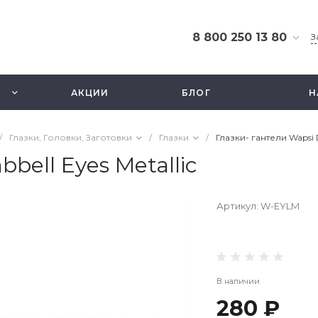
8 800 250 13 80
З
8 800 250 13 80
г. Москва, ТЦ Экстрим,
АКЦИИ
БЛОГ
Н
ул. Смольная 63б, этаж
2.5
Ежедневно 10-21
/
Глазки, Головки, Заготовки
/
Глазки
/
Глазки- гантели Wapsi 
info@fishbusinezz.ru
bell Eyes Metallic
Артикул:
W-EYLM
В наличии
280 ₽