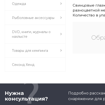
Одежда
Свинцовые глазк
разноцветной ме
Количество в упа
Рыболовные аксессуары
DVD, книги, журналы о
Обра
нахлысте
Товары для кемпинга
Секонд Хенд
Нужна
Подробно расскаж
консультация?
снаряжении для р