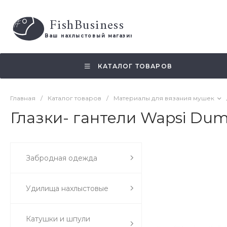
FishBusiness
 Ваш нахлыстовый магазин 
КАТАЛОГ ТОВАРОВ
Главная
/
Каталог товаров
/
Материалы для вязания мушек
Глазки- гантели Wapsi Dumb
Забродная одежда
Удилища нахлыстовые
Катушки и шпули