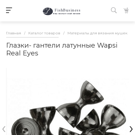
FishBusiness
 Ваш нахлыстовый магазин 
Главная
/
Каталог товаров
/
Материалы для вязания мушек
/
Глазки- гантели латунные Wapsi
Real Eyes
‹
›