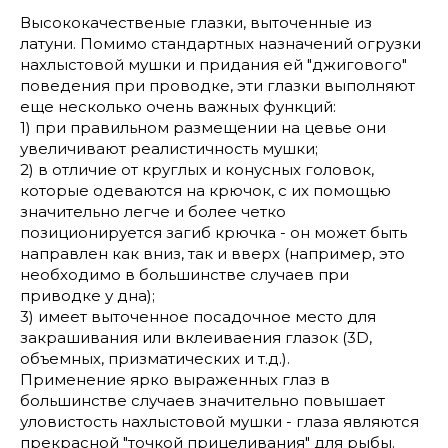
Высококачественые глазки, выточенные из
латуни. Помимо стандартных назначений огрузки
нахлыстовой мушки и придания ей "джигового"
поведения при проводке, эти глазки выполняют
еще несколько очень важных функций:
1) при правильном размещении на цевье они
увеличивают реалистичность мушки;
2) в отличие от круглых и конусных головок,
которые одеваются на крючок, с их помощью
значительно легче и более четко
позиционируется загиб крючка - он может быть
направлен как вниз, так и вверх (например, это
необходимо в большинстве случаев при
приводке у дна);
3) имеет выточенное посадочное место для
закрашивания или вклеиваения глазок (3D,
объемных, призматических и т.д.).
Применение ярко выраженных глаз в
большинстве случаев значительно повышает
уловистость нахлыстовой мушки - глаза являются
прекрасной "точкой прицеливания" для рыбы.