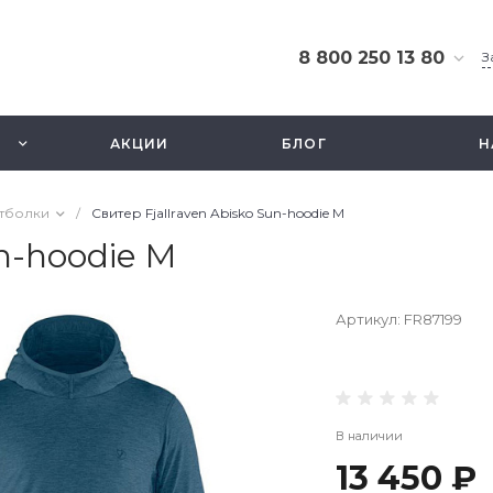
8 800 250 13 80
З
8 800 250 13 80
г. Москва, ТЦ Экстрим,
АКЦИИ
БЛОГ
Н
ул. Смольная 63б, этаж
2.5
Ежедневно 10-21
тболки
/
Свитер Fjallraven Abisko Sun-hoodie M
info@fishbusinezz.ru
un-hoodie M
Артикул:
FR87199
В наличии
13 450 ₽