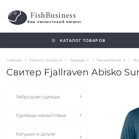
FishBusiness
 Ваш нахлыстовый магазин 
КАТАЛОГ ТОВАРОВ
Главная
/
Каталог товаров
/
Одежда
/
Термобелье
/
Фу
Свитер Fjallraven Abisko S
Забродная одежда
Удилища нахлыстовые
Катушки и шпули