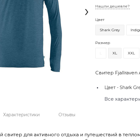
›
Нашли дешевле?
Цвет
Shark Grey
Indig
Размер
L
XL
XXL
Свитер Fjallraven
Цвет -
Shark Gre
Все характер
Характеристики
Отзывы
й свитер для активного отдыха и путешествий в теплом