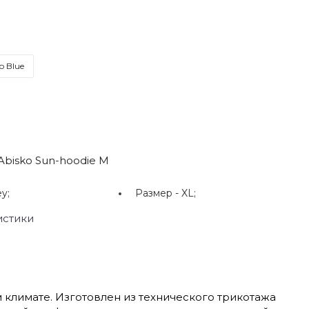
o Blue
 Abisko Sun-hoodie M
y;
Размер -
XL;
истики
 климате. Изготовлен из технического трикотажа