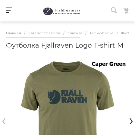
FishBusiness
 Ваш нахлыстовый магазин 
Главная
/
Каталог товаров
/
Одежда
/
Термобелье
/
Футбо
Футболка Fjallraven Logo T-shirt M
‹
›