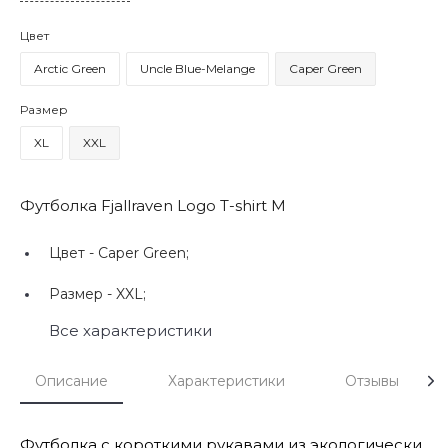
Цвет
Arctic Green
Uncle Blue-Melange
Caper Green
Размер
XL
XXL
Футболка Fjallraven Logo T-shirt M
Цвет -
Caper Green;
Размер -
XXL;
Все характеристики
Описание
Характеристики
Отзывы
Футболка с короткими рукавами из экологически