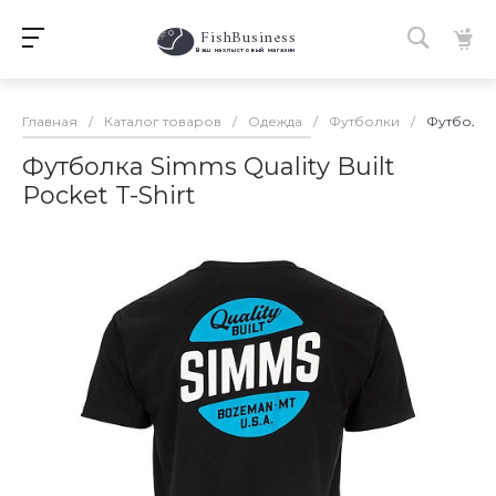
FishBusiness
 Ваш нахлыстовый магазин 
Главная
/
Каталог товаров
/
Одежда
/
Футболки
/
Футболка 
Футболка Simms Quality Built
Pocket T-Shirt