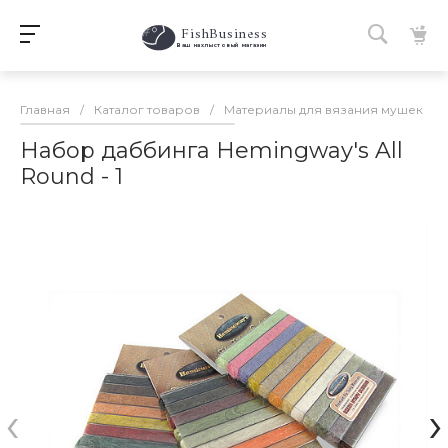
FishBusiness
 Ваш нахлыстовый магазин 
Главная
/
Каталог товаров
/
Материалы для вязания мушек
/
Набор даббинга Hemingway's All
Round - 1
‹
›