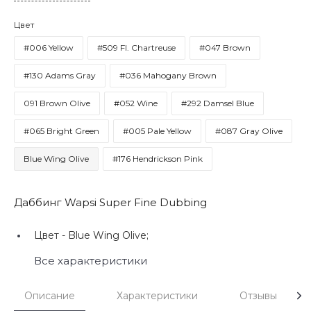
Цвет
#006 Yellow
#509 Fl. Chartreuse
#047 Brown
#130 Adams Gray
#036 Mahogany Brown
091 Brown Olive
#052 Wine
#292 Damsel Blue
#065 Bright Green
#005 Pale Yellow
#087 Gray Olive
Blue Wing Olive
#176 Hendrickson Pink
Даббинг Wapsi Super Fine Dubbing
Цвет -
Blue Wing Olive;
Все характеристики
Описание
Характеристики
Отзывы