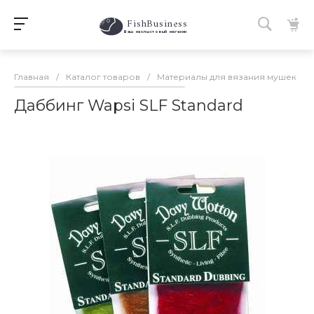
FishBusiness
 Ваш нахлыстовый магазин 
Главная
/
Каталог товаров
/
Материалы для вязания мушек
/
Даббинг Wapsi SLF Standard