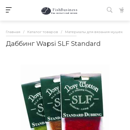
FishBusiness
 Ваш нахлыстовый магазин 
Главная
/
Каталог товаров
/
Материалы для вязания мушек
/
Даббинг Wapsi SLF Standard